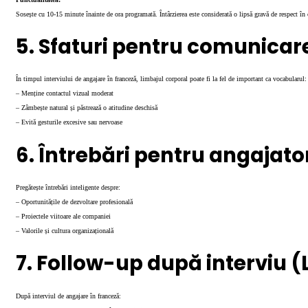
Sosește cu 10-15 minute înainte de ora programată. Întârzierea este considerată o lipsă gravă de respect în 
5. Sfaturi pentru comunica
În timpul interviului de angajare în franceză, limbajul corporal poate fi la fel de important ca vocabularul:
– Menține contactul vizual moderat
– Zâmbește natural și păstrează o atitudine deschisă
– Evită gesturile excesive sau nervoase
6. Întrebări pentru angajato
Pregătește întrebări inteligente despre:
– Oportunitățile de dezvoltare profesională
– Proiectele viitoare ale companiei
– Valorile și cultura organizațională
7. Follow-up după interviu (
După interviul de angajare în franceză: