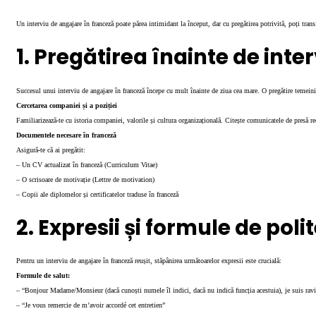
Un interviu de angajare în franceză poate părea intimidant la început, dar cu pregătirea potrivită, poți tran
1. Pregătirea înainte de inte
Succesul unui interviu de angajare în franceză începe cu mult înainte de ziua cea mare. O pregătire temein
Cercetarea companiei și a poziției
Familiarizează-te cu istoria companiei, valorile și cultura organizațională. Citește comunicatele de presă rec
Documentele necesare în franceză
Asigură-te că ai pregătit:
– Un CV actualizat în franceză (Curriculum Vitae)
– O scrisoare de motivație (Lettre de motivation)
– Copii ale diplomelor și certificatelor traduse în franceză
2. Expresii și formule de poli
Pentru un interviu de angajare în franceză reușit, stăpânirea următoarelor expresii este crucială:
Formule de salut:
– “Bonjour Madame/Monsieur (dacă cunoști numele îl indici, dacă nu indică funcția acestuia), je suis ravi
– “Je vous remercie de m’avoir accordé cet entretien”