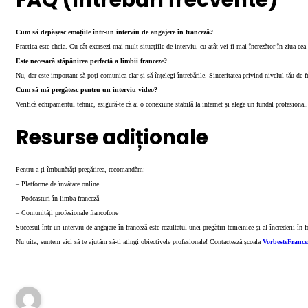
Cum să depășesc emoțiile într-un interviu de angajere în franceză?
Practica este cheia. Cu cât exersezi mai mult situațiile de interviu, cu atât vei fi mai încrezător în ziua cea
Este necesară stăpânirea perfectă a limbii franceze?
Nu, dar este important să poți comunica clar și să înțelegi întrebările. Sinceritatea privind nivelul tău de fr
Cum să mă pregătesc pentru un interviu video?
Verifică echipamentul tehnic, asigură-te că ai o conexiune stabilă la internet și alege un fundal profesional.
Resurse adiționale
Pentru a-ți îmbunătăți pregătirea, recomandăm:
– Platforme de învățare online
– Podcasturi în limba franceză
– Comunități profesionale francofone
Succesul într-un interviu de angajare în franceză este rezultatul unei pregătiri temeinice și al încrederii în f
Nu uita, suntem aici să te ajutăm să-ți atingi obiectivele profesionale! Contactează școala
VorbesteFrance