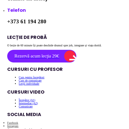
Telefon
+373 61 194 280
LECȚIE DE PROBĂ
O lecție de 60 minute îți poate deschide drumul spre job, integrare și viața dorită.
Rezervă acum lecția 29€
CURSURI CU PROFESOR
Curs pentru începători
Curs de comunicare
Lecții individuale
CURSURI VIDEO
Începător (A1)
Intermediar (A2)
Comunicare
SOCIAL MEDIA
Facebook
Instagram