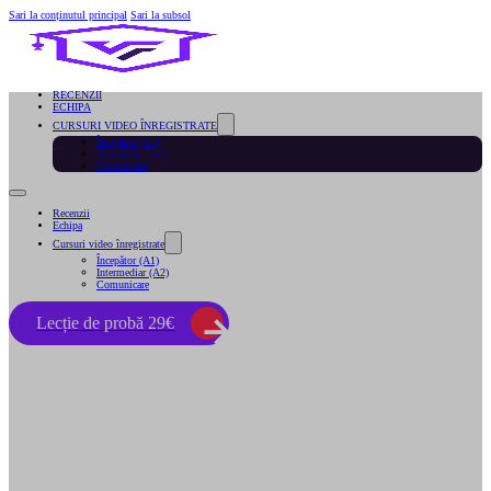
Sari la conținutul principal
Sari la subsol
RECENZII
ECHIPA
CURSURI VIDEO ÎNREGISTRATE
Începător (A1)
Intermediar (A2)
Comunicare
Recenzii
Echipa
Cursuri video înregistrate
Începător (A1)
Intermediar (A2)
Comunicare
Lecție de probă 29€