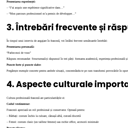
Prezentarea experienței:
– “J’ai acquis une expérience significative dans…”
– “Mon parcours professionnel m’a permis de développer…”
3. Întrebări frecvente și ră
În timpul unui interviu de angajare în franceză, vei întâlni frecvent următoarele întrebări:
Prezentarea personală:
“Parlez-moi de vous”
Răspuns recomandat: Structurează-ți răspunsul în trei părți: formarea academică, experiența profesională și 
Puncte forte și puncte slabe:
Pregătește exemple concrete pentru ambele situații, concentrându-te pe cum transformi provocările în oport
4. Aspecte culturale import
Cultura profesională franceză are particularitățile ei:
Codul vestimentar:
Francezii apreciază un stil profesional și conservator. Optează pentru:
– Bărbați: costum închis la culoare, cămașă albă, cravată discretă
– Femei: costum clasic (un tailleur femme) sau rochie office, accesorii minimale
Punctualitatea: