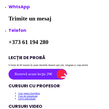
WhtsApp
Trimite un mesaj
Telefon
+373 61 194 280
LECȚIE DE PROBĂ
O lecție de 60 minute îți poate deschide drumul spre job, integrare și viața dorită.
Rezervă acum lecția 29€
CURSURI CU PROFESOR
Curs pentru începători
Curs de comunicare
Lecții individuale
CURSURI VIDEO