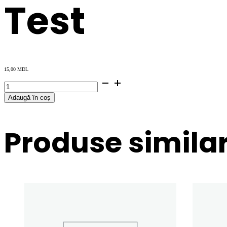
Test
15,00
MDL
Cantitate
Test
Adaugă în coș
Produse simila