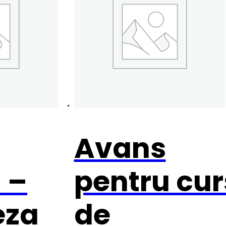
Avans
l –
pentru cur
eza
de