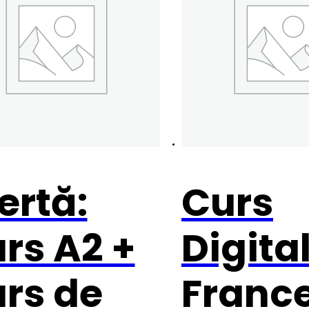
ertă:
Curs
rs A2 +
Digita
rs de
Franc