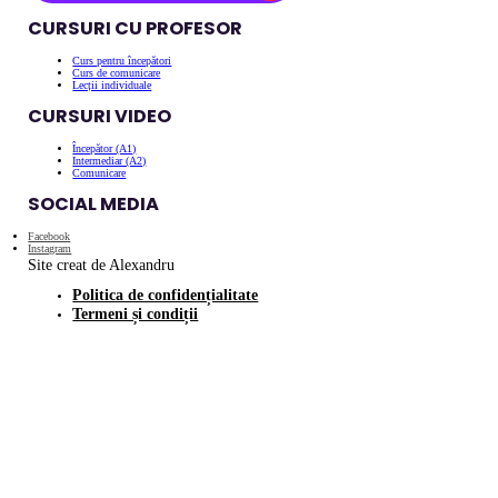
CURSURI CU PROFESOR
Curs pentru începători
Curs de comunicare
Lecții individuale
CURSURI VIDEO
Începător (A1)
Intermediar (A2)
Comunicare
SOCIAL MEDIA
Facebook
Instagram
Site creat de Alexandru
Politica de confidențialitate
Termeni și condiții